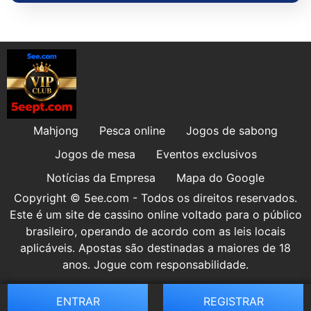
Mahjong
Pesca online
Jogos de sabong
Jogos de mesa
Eventos exclusivos
Notícias da Empresa
Mapa do Google
Copyright © 5ee.com - Todos os direitos reservados.
Este é um site de cassino online voltado para o público
brasileiro, operando de acordo com as leis locais
aplicáveis. Apostas são destinadas a maiores de 18
anos. Jogue com responsabilidade.
ENTRAR
REGISTRAR