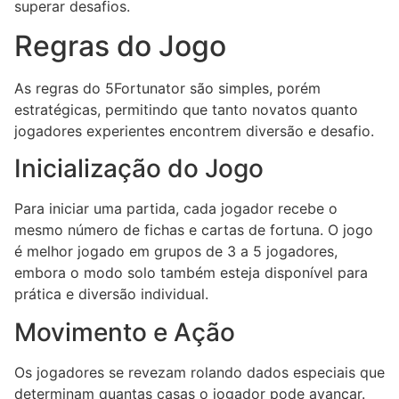
superar desafios.
Regras do Jogo
As regras do 5Fortunator são simples, porém
estratégicas, permitindo que tanto novatos quanto
jogadores experientes encontrem diversão e desafio.
Inicialização do Jogo
Para iniciar uma partida, cada jogador recebe o
mesmo número de fichas e cartas de fortuna. O jogo
é melhor jogado em grupos de 3 a 5 jogadores,
embora o modo solo também esteja disponível para
prática e diversão individual.
Movimento e Ação
Os jogadores se revezam rolando dados especiais que
determinam quantas casas o jogador pode avançar.