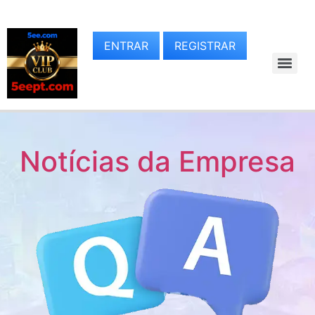
ENTRAR
REGISTRAR
Notícias da Empresa