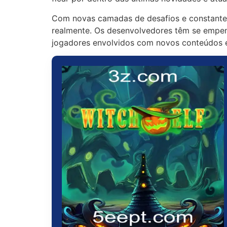
Com novas camadas de desafios e constante
realmente. Os desenvolvedores têm se empen
jogadores envolvidos com novos conteúdos 