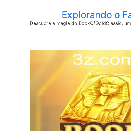
Explorando o F
Descubra a magia do BookOfGoldClassic, um j