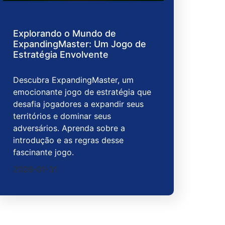
Explorando o Mundo de
ExpandingMaster: Um Jogo de
Estratégia Envolvente
Descubra ExpandingMaster, um
emocionante jogo de estratégia que
desafia jogadores a expandir seus
territórios e dominar seus
adversários. Aprenda sobre a
introdução e as regras desse
fascinante jogo.
2026-01-31