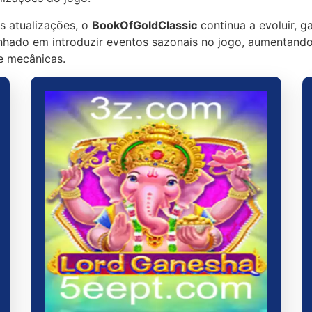
s atualizações, o
BookOfGoldClassic
continua a evoluir, g
hado em introduzir eventos sazonais no jogo, aumentando 
e mecânicas.