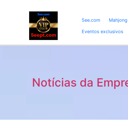
5ee.com
Mahjong
Eventos exclusivos
Notícias da Empr