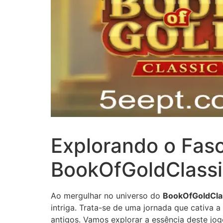
Explorando o Fas
BookOfGoldClass
Ao mergulhar no universo do
BookOfGoldCla
intriga. Trata-se de uma jornada que cativ
antigos. Vamos explorar a essência deste jogo