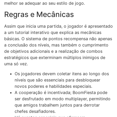
melhor se adequar ao seu estilo de jogo.
Regras e Mecânicas
Assim que inicia uma partida, o jogador é apresentado
a um tutorial interativo que explica as mecânicas
básicas. O sistema de pontos recompensa não apenas
a conclusão dos níveis, mas também o cumprimento
de objetivos adicionais e a realização de combos
estratégicos que exterminam múltiplos inimigos de
uma só vez.
Os jogadores devem coletar itens ao longo dos
níveis que são essenciais para desbloquear
novos poderes e habilidades especiais.
A cooperação é incentivada; BoomFiesta pode
ser desfrutado em modo multiplayer, permitindo
que amigos trabalhem juntos para derrotar
chefes desafiadores.