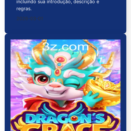
incluindo sua introdução, descrição e
regras.
2026-03-01