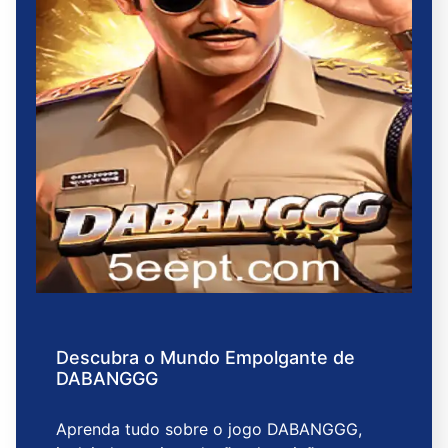
Descubra o Mundo Empolgante de
DABANGGG
Aprenda tudo sobre o jogo DABANGGG,