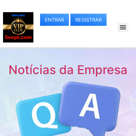
ENTRAR
REGISTRAR
Notícias da Empresa