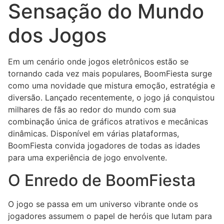
Sensação do Mundo
dos Jogos
Em um cenário onde jogos eletrônicos estão se
tornando cada vez mais populares, BoomFiesta surge
como uma novidade que mistura emoção, estratégia e
diversão. Lançado recentemente, o jogo já conquistou
milhares de fãs ao redor do mundo com sua
combinação única de gráficos atrativos e mecânicas
dinâmicas. Disponível em várias plataformas,
BoomFiesta convida jogadores de todas as idades
para uma experiência de jogo envolvente.
O Enredo de BoomFiesta
O jogo se passa em um universo vibrante onde os
jogadores assumem o papel de heróis que lutam para