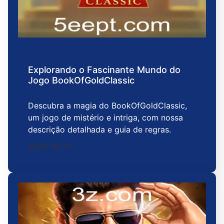
Explorando o Fascinante Mundo do
Jogo BookOfGoldClassic
Descubra a magia do BookOfGoldClassic,
um jogo de mistério e intriga, com nossa
descrição detalhada e guia de regras.
2026-02-11