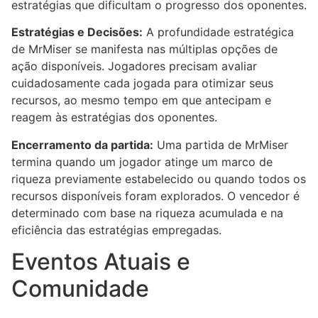
estratégias que dificultam o progresso dos oponentes.
Estratégias e Decisões:
A profundidade estratégica
de MrMiser se manifesta nas múltiplas opções de
ação disponíveis. Jogadores precisam avaliar
cuidadosamente cada jogada para otimizar seus
recursos, ao mesmo tempo em que antecipam e
reagem às estratégias dos oponentes.
Encerramento da partida:
Uma partida de MrMiser
termina quando um jogador atinge um marco de
riqueza previamente estabelecido ou quando todos os
recursos disponíveis foram explorados. O vencedor é
determinado com base na riqueza acumulada e na
eficiência das estratégias empregadas.
Eventos Atuais e
Comunidade