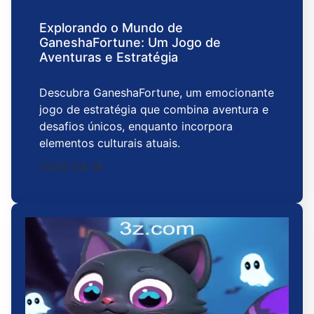
Explorando o Mundo de
GaneshaFortune: Um Jogo de
Aventuras e Estratégia
Descubra GaneshaFortune, um emocionante
jogo de estratégia que combina aventura e
desafios únicos, enquanto incorpora
elementos culturais atuais.
2026-04-18