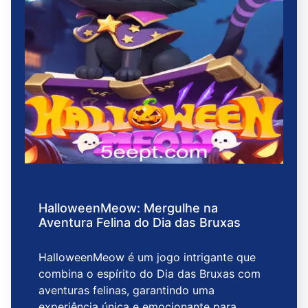
HalloweenMeow: Mergulhe na
Aventura Felina do Dia das Bruxas
HalloweenMeow é um jogo intrigante que
combina o espírito do Dia das Bruxas com
aventuras felinas, garantindo uma
experiência única e emocionante para