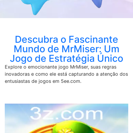
Descubra o Fascinante
Mundo de MrMiser: Um
Jogo de Estratégia Único
Explore o emocionante jogo MrMiser, suas regras
inovadoras e como ele está capturando a atenção dos
entusiastas de jogos em 5ee.com.