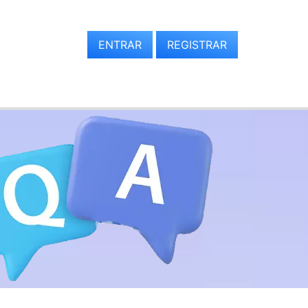
ENTRAR
REGISTRAR