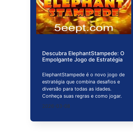
Descubra ElephantStampede: O
Empolgante Jogo de Estratégia
ElephantStampede é o novo jogo de
estratégia que combina desafios e
diversão para todas as idades.
Conheça suas regras e como jogar.
2026-03-08