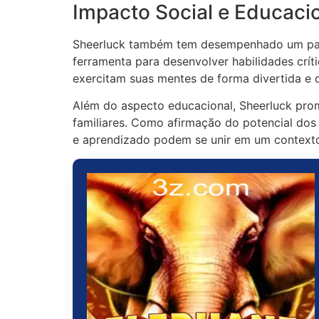
Impacto Social e Educaci
Sheerluck também tem desempenhado um pape
ferramenta para desenvolver habilidades crít
exercitam suas mentes de forma divertida e 
Além do aspecto educacional, Sheerluck pro
familiares. Como afirmação do potencial dos
e aprendizado podem se unir em um contexto