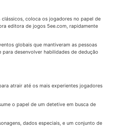
 clássicos, coloca os jogadores no papel de
ora editora de jogos 5ee.com, rapidamente
eventos globais que mantiveram as pessoas
 para desenvolver habilidades de dedução
ra atrair até os mais experientes jogadores
assume o papel de um detetive em busca de
sonagens, dados especiais, e um conjunto de