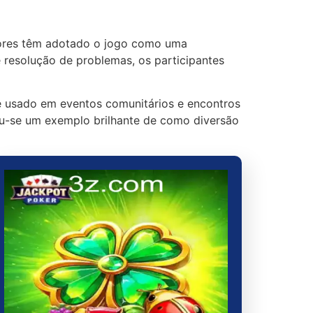
dores têm adotado o jogo como uma
e resolução de problemas, os participantes
e usado em eventos comunitários e encontros
nou-se um exemplo brilhante de como diversão